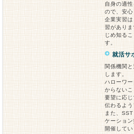
自身の適性
ので、安心
企業実習は
習がありま
じめ知るこ
す。
就活サ
関係機関と
します。
ハローワー
からないこ
要望に応じ
伝わるよう
また、SS
ケーション
開催してい