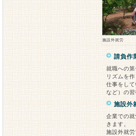
施設外就労
請負作
就職への第
リズムを作
仕事をして
など）の習
施設外
企業での就
きます。
施設外就労