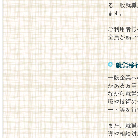
る一般就職
ます。
ご利用者様
全員が熱い
就労移
一般企業へ
がある方等
ながら就労
識や技術の
ート等を行
また、就職
導や相談対