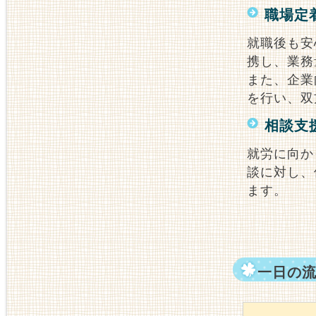
職場定
就職後も安
携し、業務
また、企業
を行い、双
相談支
就労に向か
談に対し、
ます。
一日の流