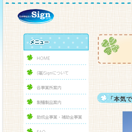
多
「本気