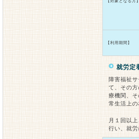
【対象となる方
【利用期間】
就労定
障害福祉サ
て、その方
療機関、そ
常生活上の
月１回以上
行い、就労