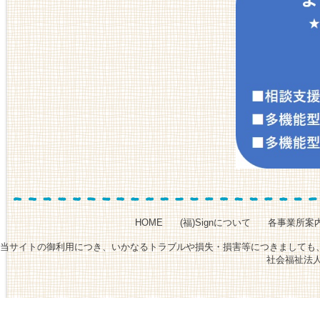
HOME
(福)Signについて
各事業所案
当サイトの御利用につき、いかなるトラブルや損失・損害等につきましても、当
社会福祉法人Sign