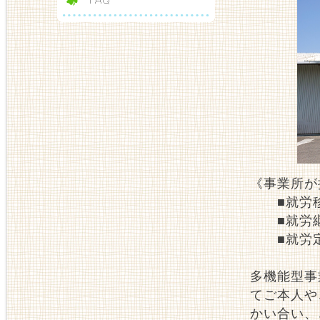
《事業所が
■就労移
■就労継
■就労定
多機能型事
てご本人や
かい合い、