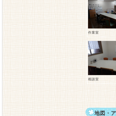
作業室
相談室
地図・