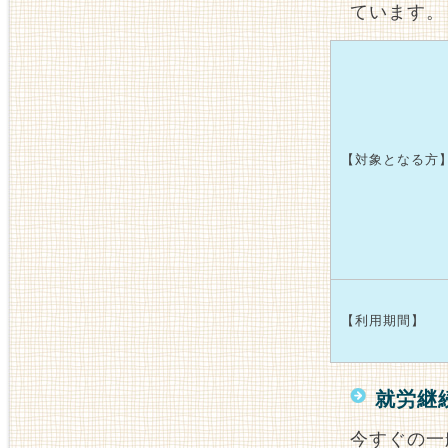
ています。
【対象となる方
【利用期間】
就労継
今すぐの一