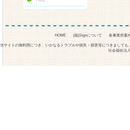
HOME
(福)Signについて
各事業所案
当サイトの御利用につき、いかなるトラブルや損失・損害等につきましても、当
社会福祉法人Sign